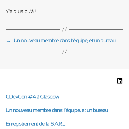
Y’a plus qu’à !
→
Un nouveau membre dans l’équipe, et un bureau
Iolas @ 
GDevCon #4 à Glasgow
Un nouveau membre dans l’équipe, et un bureau
Enregistrement de la S.A.R.L