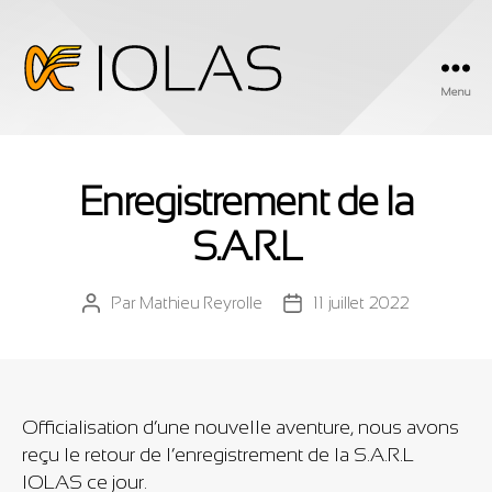
Menu
Iolas
Enregistrement de la
S.A.R.L
Par
Mathieu Reyrolle
11 juillet 2022
Auteur
Date
de
de
l’article
l’article
Officialisation d’une nouvelle aventure, nous avons
reçu le retour de l’enregistrement de la S.A.R.L
IOLAS ce jour.